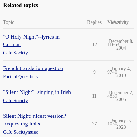
Related topics
Topic
Replies
Views
Activity
"O Holy Night"--lyrics in
December 8,
German
12
11663
2004
Cafe Society
French translation question
January 4,
9
9740
2010
Factual Questions
"Silent Night": singing in Irish
December 2,
11
4839
2005
Cafe Society
Silent Night: nicest version?
January 5,
Requesting links
37
1030
2023
Cafe Society
music