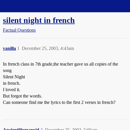
Straight Dope Message Board
silent night in french
Factual Questions
vanilla
1
December 25, 2003, 4:43am
In french class in 7th grade,the teacher gave us all copies of the
song
Silent Night
in french.
I loved it.
But forgot the words.
Can someone find me the lyrics to the first 2 verses in french?
AncientHumanoid
2
December 25, 2003, 5:06am