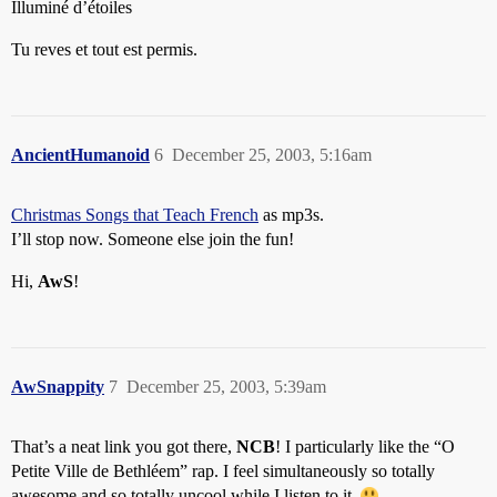
Illuminé d’étoiles
Tu reves et tout est permis.
AncientHumanoid
6
December 25, 2003, 5:16am
Christmas Songs that Teach French
as mp3s.
I’ll stop now. Someone else join the fun!
Hi,
AwS
!
AwSnappity
7
December 25, 2003, 5:39am
That’s a neat link you got there,
NCB
! I particularly like the “O
Petite Ville de Bethléem” rap. I feel simultaneously so totally
awesome and so totally uncool while I listen to it.